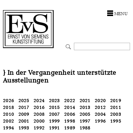
Antragstellung
Förderungen
Stiftung
MENU
Förderphilosophie
Kunstwerke
Ankauf
Gremien
Restaurierungen
Restaurierungen
Jahresberichte
Ausstellungen
Ausstellungen
Preis für Kunst & Handel
Bestandskataloge
Bestandskataloge
} In der Vergangenheit unterstützte
Ausstellungen
Presse und Neuigkeiten
Werkverzeichnisse
Werkverzeichnisse
Stellenangebote
UKRAINE-Förderlinie
UKRAINE-Förderlinie
2026
2025
2024
2023
2022
2021
2020
2019
2018
2017
2016
2015
2014
2013
2012
2011
CORONA-Förderlinie
Zwischenfinanzierung
2010
2009
2008
2007
2006
2005
2004
2003
2002
2001
2000
1999
1998
1997
1996
1995
Zwischenfinanzierung
1994
1993
1992
1991
1989
1988