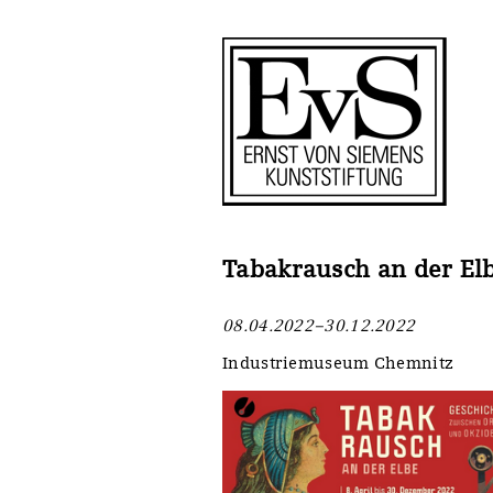
Antragstellung
Stiftung
Förderphilosophie
Ankauf
Gremien
Restaurierungen
Jahresberichte
Ausstellungen
Preis für Kunst & Handel
Bestandskataloge
Tabakrausch an der El
Presse und Neuigkeiten
Werkverzeichnisse
08.04.2022–30.12.2022
Stellenangebote
UKRAINE-Förderlinie
Industriemuseum Chemnitz
Zwischenfinanzierung