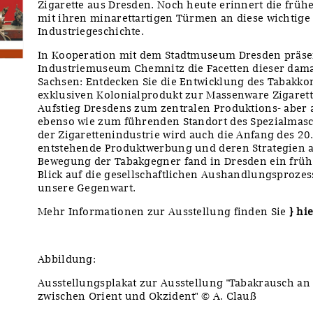
Zigarette aus Dresden. Noch heute erinnert die früh
mit ihren minarettartigen Türmen an diese wichtige
Industriegeschichte.
In Kooperation mit dem Stadtmuseum Dresden präsen
Industriemuseum Chemnitz die Facetten dieser dam
Sachsen: Entdecken Sie die Entwicklung des Tabakk
exklusiven Kolonialprodukt zur Massenware Zigarett
Aufstieg Dresdens zum zentralen Produktions- aber 
ebenso wie zum führenden Standort des Spezialmasc
der Zigarettenindustrie wird auch die Anfang des 20
entstehende Produktwerbung und deren Strategien a
Bewegung der Tabakgegner fand in Dresden ein früh
Blick auf die gesellschaftlichen Aushandlungsprozes
unsere Gegenwart.
Mehr Informationen zur Ausstellung finden Sie
} hi
Abbildung:
Ausstellungsplakat zur Ausstellung "Tabakrausch an 
zwischen Orient und Okzident" © A. Clauß