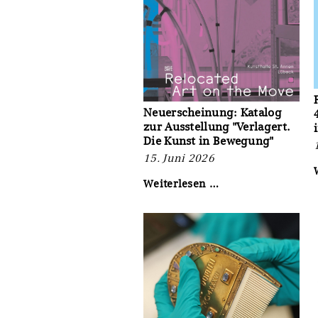
Kunst
und
Handel
2027“
bis
zum
06.
September
Neuerscheinung: Katalog
2026
zur Ausstellung "Verlagert.
Die Kunst in Bewegung"
15. Juni 2026
Neuerscheinung:
Weiterlesen …
Katalog
zur
Ausstellung
"Verlagert.
Die
Kunst
in
Bewegung"