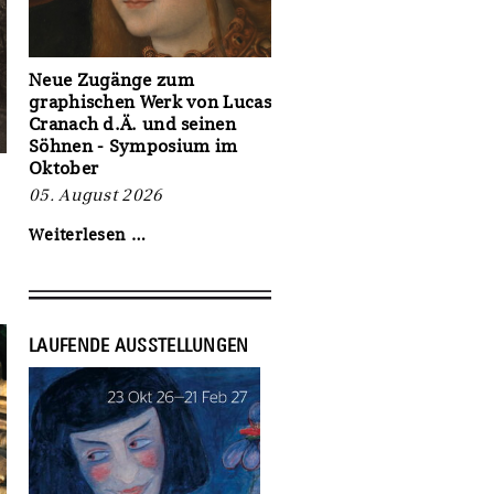
für
Kunst
und
Handel
Neue Zugänge zum
2027“
graphischen Werk von Lucas
bis
Cranach d.Ä. und seinen
zum
Söhnen - Symposium im
06.
Oktober
September
2026
05. August 2026
Neue
Weiterlesen …
Zugänge
zum
graphischen
Werk
von
LAUFENDE AUSSTELLUNGEN
Lucas
Cranach
d.Ä.
und
seinen
Söhnen
-