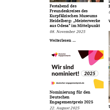
Festabend des
Freundeskreises des
Kurpfälzischen Museums
Heidelberg: „Meisterwerke
aus Odesa“ im Mittelpunkt
08. November 2025
Festabend
Weiterlesen …
des
Freundeskreises
des
Kurpfälzischen
Museums
Heidelberg:
„Meisterwerke
aus
Odesa“
im
Mittelpunkt
Nominierung für den
Deutschen
Engagementpreis 2025
22. August 2025