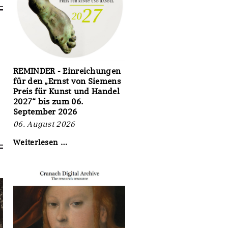
REMINDER - Einreichungen
für den „Ernst von Siemens
Preis für Kunst und Handel
2027“ bis zum 06.
September 2026
06. August 2026
REMINDER
Weiterlesen …
-
Einreichungen
für
den
„Ernst
von
Siemens
Preis