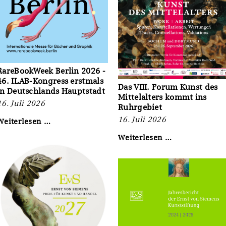
-
Symposium
im
Oktober
RareBookWeek Berlin 2026 -
46. ILAB-Kongress erstmals
Das VIII. Forum Kunst des
in Deutschlands Hauptstadt
Mittelalters kommt ins
16. Juli 2026
Ruhrgebiet
16. Juli 2026
RareBookWeek
Weiterlesen …
Berlin
Das
Weiterlesen …
2026
VIII.
-
Forum
46.
Kunst
ILAB-
des
Kongress
Mittelalters
erstmals
kommt
in
ins
Deutschlands
Ruhrgebiet
Hauptstadt