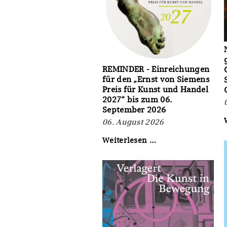
REMINDER - Einreichungen
für den „Ernst von Siemens
Preis für Kunst und Handel
2027“ bis zum 06.
September 2026
06. August 2026
REMINDER
Weiterlesen …
-
Einreichungen
für
den
„Ernst
von
Siemens
Preis
für