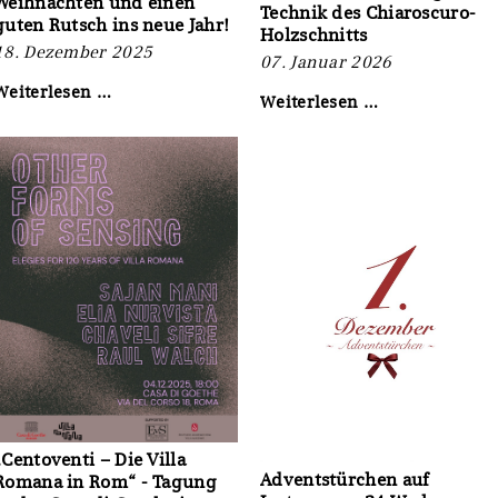
Weihnachten und einen
für
Technik des Chiaroscuro-
2026
guten Rutsch ins neue Jahr!
Kunst
Holzschnitts
und
18. Dezember 2025
07. Januar 2026
Handel“
Wir
Weiterlesen …
Workshop
Weiterlesen …
wünschen
der
frohe
Kunsthalle
Weihnachten
Bremen:
und
Erforschung
einen
der
guten
Technik
Rutsch
des
ins
Chiaroscuro-
neue
Holzschnitts
Jahr!
„Centoventi – Die Villa
Adventstürchen auf
Romana in Rom“ - Tagung