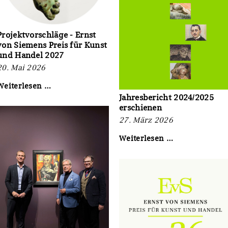
Projektvorschläge - Ernst
von Siemens Preis für Kunst
und Handel 2027
20. Mai 2026
Projektvorschläge
Weiterlesen …
-
Jahresbericht 2024/2025
Ernst
erschienen
von
27. März 2026
Siemens
Preis
Jahresbericht
Weiterlesen …
r
für
2024/2025
Kunst
erschienen
und
Handel
2027