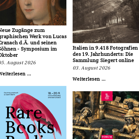
Neue Zugänge zum
graphischen Werk von Lucas
Cranach d.Ä. und seinen
Italien in 9.418 Fotografien
Söhnen - Symposium im
des 19. Jahrhunderts: Die
Oktober
Sammlung Siegert online
05. August 2026
03. August 2026
Neue
Weiterlesen …
Italien
Weiterlesen …
Zugänge
in
zum
9.418
graphischen
Fotografien
Werk
des
von
19.
Lucas
Jahrhunderts:
Cranach
Die
d.Ä.
Sammlung
und
Siegert
seinen
online
Söhnen