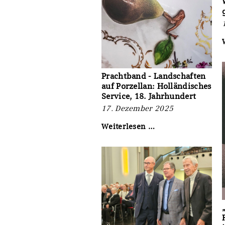
Prachtband - Landschaften
auf Porzellan: Holländisches
Service, 18. Jahrhundert
17. Dezember 2025
Prachtband
Weiterlesen …
-
Landschaften
auf
Porzellan:
Holländisches
Service,
18.
Jahrhundert