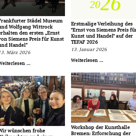
Frankfurter Städel Museum
Erstmalige Verleihung des
und Wolfgang Wittrock
"Ernst von Siemens Preis fü
erhalten den ersten „Ernst
Kunst und Handel" auf der
von Siemens Preis für Kunst
TEFAF 2026
und Handel“
13. Januar 2026
13. März 2026
Erstmalige
Weiterlesen …
Frankfurter
Weiterlesen …
Verleihung
Städel
des
Museum
"Ernst
und
von
Wolfgang
Siemens
Wittrock
Preis
erhalten
für
den
Kunst
ersten
und
„Ernst
Handel"
von
auf
Siemens
Workshop der Kunsthalle
der
Wir wünschen frohe
Preis
Bremen: Erforschung der
TEFAF