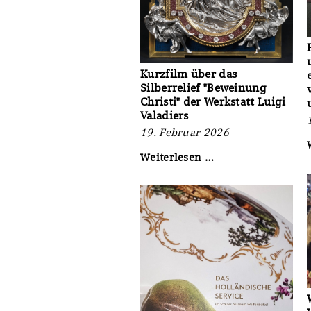
Kurzfilm über das
Silberrelief "Beweinung
Christi" der Werkstatt Luigi
Valadiers
19. Februar 2026
Kurzfilm
Weiterlesen …
über
das
Silberrelief
"Beweinung
Christi"
der
Werkstatt
Luigi
Valadiers