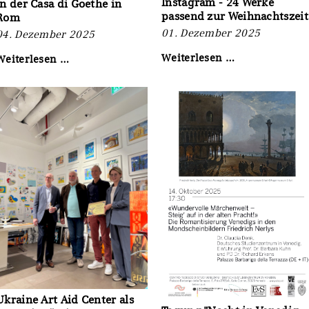
Instagram - 24 Werke
in der Casa di Goethe in
passend zur Weihnachtszeit
Rom
01. Dezember 2025
04. Dezember 2025
Adventstürch
Weiterlesen …
„Centoventi
Weiterlesen …
auf
–
Instagram
Die
-
Villa
24
Romana
Werke
in
passend
Rom“
zur
-
Weihnachtszei
Tagung
in
der
Casa
di
Goethe
in
Rom
Ukraine Art Aid Center als