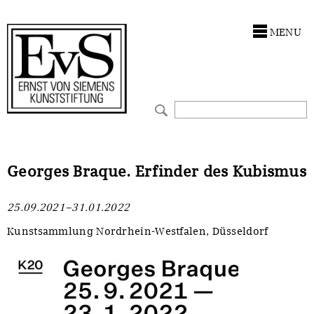
Antragstellung
Stiftung
MENU
Förderphilosophie
Ankauf
Gremien
Restaurierungen
Jahresberichte
Ausstellungen
Preis für Kunst & Handel
Bestandskataloge
Georges Braque. Erfinder des Kubismus
Presse und Neuigkeiten
Werkverzeichnisse
25.09.2021–31.01.2022
Stellenangebote
UKRAINE-Förderlinie
Kunstsammlung Nordrhein-Westfalen, Düsseldorf
Zwischenfinanzierung