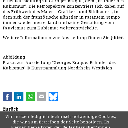
Einzelausstellung zu Geroges Braque, dem „Erfinder des
Kubismus“. Die Retrospektive konzentriert sich dabei auf
das Frühwerk des Malers, Grafikers und Bildhauers, in
dem sich der französische Künstler in rasantem Tempo
immer wieder neu erfand und seine Gestaltung vom
Fauvismus zum Kubismus weiterentwickelte.
Weitere Informationen zur Ausstellung finden Sie
} hier
.
Abbildung:
Plakat zur Ausstellung "Georges Braque. Erfinder des
Kubismus" © Kunstsammlung Nordrhein-Westfalen
Facebook
LinkedIn
WhatsApp
E-mail
Bluesky
Zurück
Wir nutzen lediglich technisch notwendige Cookies,
die wir zum Betreiben der Seite benötigen. Es
werden keine Daten der Seitenbesucher*innen