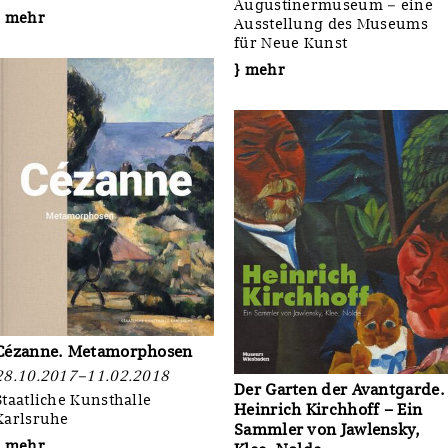
Augustinermuseum – eine
} mehr
Ausstellung des Museums
für Neue Kunst
} mehr
Cézanne. Metamorphosen
28.10.2017–11.02.2018
Der Garten der Avantgarde.
Staatliche Kunsthalle
Heinrich Kirchhoff ‒ Ein
Karlsruhe
Sammler von Jawlensky,
} mehr