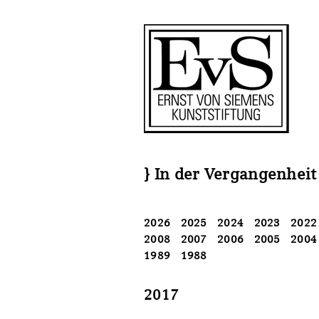
Antragstellung
Förderungen
Stiftung
Förderphilosophie
Kunstwerke
Ankauf
Gremien
Restaurierungen
Restaurierungen
Jahresberichte
Ausstellungen
Ausstellungen
Preis für Kunst & Handel
Bestandskataloge
Bestandskataloge
} In der Vergangenheit
Presse und Neuigkeiten
Werkverzeichnisse
Werkverzeichnisse
2026
2025
2024
2023
2022
Stellenangebote
UKRAINE-Förderlinie
UKRAINE-Förderlinie
2008
2007
2006
2005
2004
1989
1988
CORONA-Förderlinie
Zwischenfinanzierung
2017
Zwischenfinanzierung