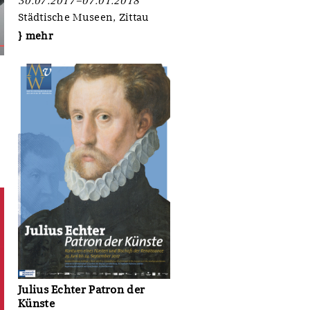
30.07.2017–07.01.2018
Städtische Museen, Zittau
} mehr
Julius Echter Patron der
Künste