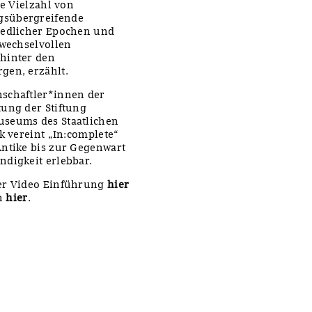
ne Vielzahl von
gsübergreifende
iedlicher Epochen und
 wechselvollen
 hinter den
gen, erzählt.
nschaftler*innen der
tung der Stiftung
useums des Staatlichen
k vereint „In:complete“
Antike bis zur Gegenwart
ndigkeit erlebbar.
der Video Einführung
hier
in
hier
.