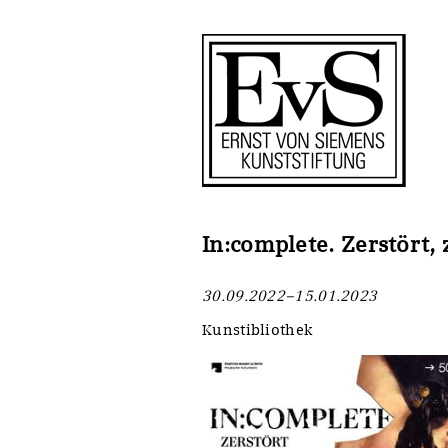
Antragstellung
Stiftung
Förderphilosophie
Ankauf
Gremien
Restaurierungen
Jahresberichte
Ausstellungen
Preis für Kunst & Handel
Bestandskataloge
In:complete. Zerstört, 
Presse und Neuigkeiten
Werkverzeichnisse
30.09.2022–15.01.2023
Stellenangebote
UKRAINE-Förderlinie
Kunstibliothek
Zwischenfinanzierung