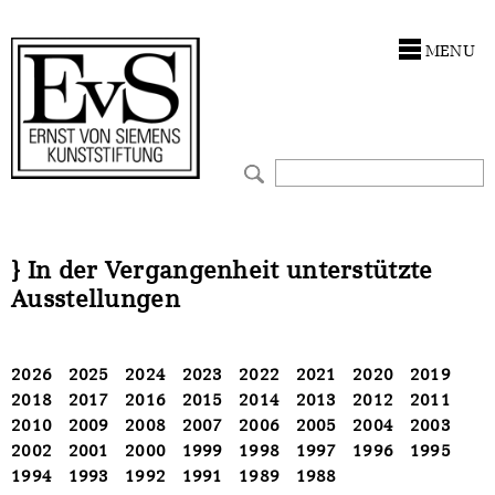
Antragstellung
Förderungen
Stiftung
MENU
Förderphilosophie
Kunstwerke
Ankauf
Gremien
Restaurierungen
Restaurierungen
Jahresberichte
Ausstellungen
Ausstellungen
Preis für Kunst & Handel
Bestandskataloge
Bestandskataloge
} In der Vergangenheit unterstützte
Ausstellungen
Presse und Neuigkeiten
Werkverzeichnisse
Werkverzeichnisse
Stellenangebote
UKRAINE-Förderlinie
UKRAINE-Förderlinie
2026
2025
2024
2023
2022
2021
2020
2019
2018
2017
2016
2015
2014
2013
2012
2011
CORONA-Förderlinie
Zwischenfinanzierung
2010
2009
2008
2007
2006
2005
2004
2003
2002
2001
2000
1999
1998
1997
1996
1995
Zwischenfinanzierung
1994
1993
1992
1991
1989
1988