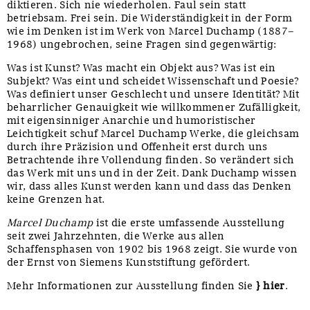
diktieren. Sich nie wiederholen. Faul sein statt
betriebsam. Frei sein. Die Widerständigkeit in der Form
wie im Denken ist im Werk von Marcel Duchamp (1887–
1968) ungebrochen, seine Fragen sind gegenwärtig:
Was ist Kunst? Was macht ein Objekt aus? Was ist ein
Subjekt? Was eint und scheidet Wissenschaft und Poesie?
Was definiert unser Geschlecht und unsere Identität? Mit
beharrlicher Genauigkeit wie willkommener Zufälligkeit,
mit eigensinniger Anarchie und humoristischer
Leichtigkeit schuf Marcel Duchamp Werke, die gleichsam
durch ihre Präzision und Offenheit erst durch uns
Betrachtende ihre Vollendung finden. So verändert sich
das Werk mit uns und in der Zeit. Dank Duchamp wissen
wir, dass alles Kunst werden kann und dass das Denken
keine Grenzen hat.
Marcel Duchamp
ist die erste umfassende Ausstellung
seit zwei Jahrzehnten, die Werke aus allen
Schaffensphasen von 1902 bis 1968 zeigt. Sie wurde von
der Ernst von Siemens Kunststiftung gefördert.
Mehr Informationen zur Ausstellung finden Sie
} hier
.