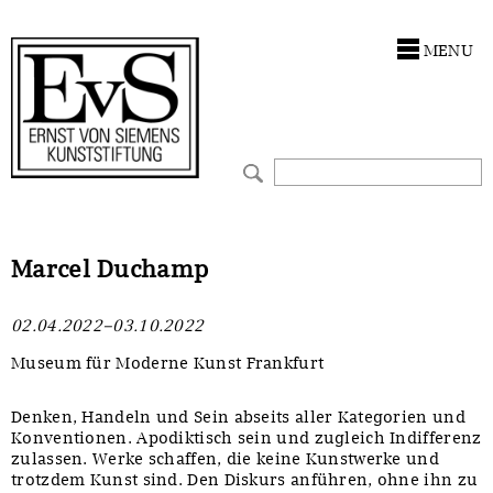
Antragstellung
Stiftung
MENU
Förderphilosophie
Ankauf
Gremien
Restaurierungen
Jahresberichte
Ausstellungen
Preis für Kunst & Handel
Bestandskataloge
Marcel Duchamp
Presse und Neuigkeiten
Werkverzeichnisse
02.04.2022–03.10.2022
Stellenangebote
UKRAINE-Förderlinie
Museum für Moderne Kunst Frankfurt
Zwischenfinanzierung
Denken, Handeln und Sein abseits aller Kategorien und
Konventionen. Apodiktisch sein und zugleich Indifferenz
zulassen. Werke schaffen, die keine Kunstwerke und
trotzdem Kunst sind. Den Diskurs anführen, ohne ihn zu