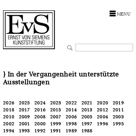
Antragstellung
Förderungen
Stiftung
MENU
Förderphilosophie
Kunstwerke
Ankauf
Gremien
Restaurierungen
Restaurierungen
Jahresberichte
Ausstellungen
Ausstellungen
Preis für Kunst & Handel
Bestandskataloge
Bestandskataloge
} In der Vergangenheit unterstützte
Ausstellungen
Presse und Neuigkeiten
Werkverzeichnisse
Werkverzeichnisse
Stellenangebote
UKRAINE-Förderlinie
UKRAINE-Förderlinie
2026
2025
2024
2023
2022
2021
2020
2019
2018
2017
2016
2015
2014
2013
2012
2011
CORONA-Förderlinie
Zwischenfinanzierung
2010
2009
2008
2007
2006
2005
2004
2003
2002
2001
2000
1999
1998
1997
1996
1995
Zwischenfinanzierung
1994
1993
1992
1991
1989
1988