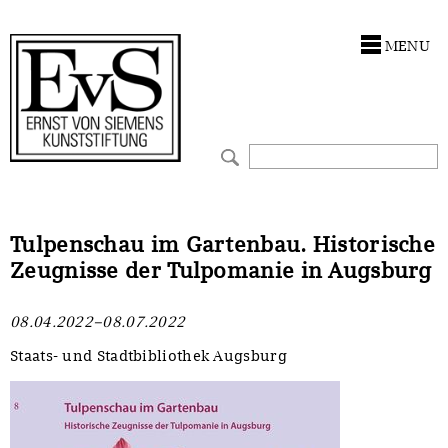
Antragstellung
Stiftung
MENU
Förderphilosophie
Ankauf
Gremien
Restaurierungen
Jahresberichte
Ausstellungen
Preis für Kunst & Handel
Bestandskataloge
Tulpenschau im Gartenbau. Historische
Zeugnisse der Tulpomanie in Augsburg
Presse und Neuigkeiten
Werkverzeichnisse
08.04.2022–08.07.2022
Stellenangebote
UKRAINE-Förderlinie
Staats- und Stadtbibliothek Augsburg
Zwischenfinanzierung