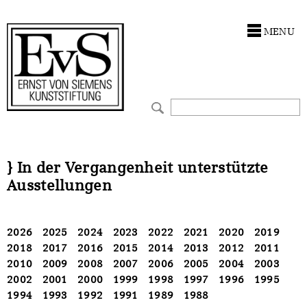
Antragstellung
Förderungen
Stiftung
MENU
Förderphilosophie
Kunstwerke
Ankauf
Gremien
Restaurierungen
Restaurierungen
Jahresberichte
Ausstellungen
Ausstellungen
Preis für Kunst & Handel
Bestandskataloge
Bestandskataloge
} In der Vergangenheit unterstützte
Ausstellungen
Presse und Neuigkeiten
Werkverzeichnisse
Werkverzeichnisse
Stellenangebote
UKRAINE-Förderlinie
UKRAINE-Förderlinie
2026
2025
2024
2023
2022
2021
2020
2019
2018
2017
2016
2015
2014
2013
2012
2011
CORONA-Förderlinie
Zwischenfinanzierung
2010
2009
2008
2007
2006
2005
2004
2003
2002
2001
2000
1999
1998
1997
1996
1995
Zwischenfinanzierung
1994
1993
1992
1991
1989
1988