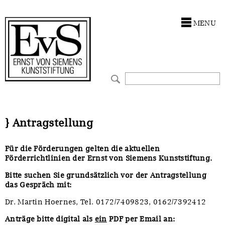
Förderungen
Stiftung
MENU
Förderphilosophie
Kunstwerke
Gremien
Restaurierungen
Jahresberichte
Ausstellungen
Preis für Kunst & Handel
Bestandskataloge
} Antragstellung
Presse und Neuigkeiten
Werkverzeichnisse
Für die Förderungen gelten die aktuellen
Förderrichtlinien der Ernst von Siemens Kunststiftung.
Stellenangebote
UKRAINE-Förderlinie
Bitte suchen Sie grundsätzlich vor der Antragstellung
das Gespräch mit:
CORONA-Förderlinie
Dr. Martin Hoernes, Tel. 0172/7409823, 0162/7392412
Zwischenfinanzierung
Anträge bitte digital als
ein
PDF per Email an: