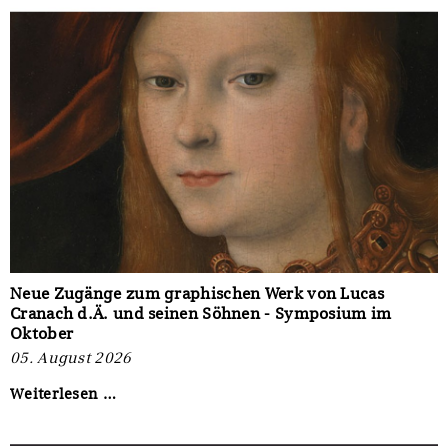
Siemens
Preis
für
Kunst
und
Handel
2027“
bis
zum
06.
September
2026
Neue Zugänge zum graphischen Werk von Lucas
Cranach d.Ä. und seinen Söhnen - Symposium im
Oktober
05. August 2026
Neue
Weiterlesen …
Zugänge
zum