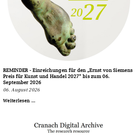
REMINDER - Einreichungen für den „Ernst von Siemens
Preis für Kunst und Handel 2027“ bis zum 06.
September 2026
06. August 2026
REMINDER
Weiterlesen …
-
Einreichungen
für
den
„Ernst
von