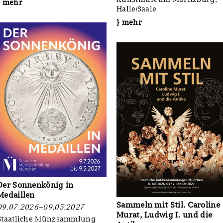
} mehr
Halle/Saale
} mehr
Der Sonnenkönig in
Medaillen
Sammeln mit Stil. Caroline
09.07.2026–09.05.2027
Murat, Ludwig I. und die
Staatliche Münzsammlung