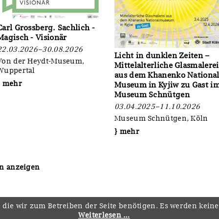
Carl Grossberg. Sachlich -
Magisch - Visionär
22.03.2026–30.08.2026
Licht in dunklen Zeiten –
Von der Heydt-Museum,
Mittelalterliche Glasmalerei
Wuppertal
aus dem Khanenko Nationa
} mehr
Museum in Kyjiw zu Gast i
Museum Schnütgen
03.04.2025–11.10.2026
Museum Schnütgen, Köln
} mehr
en anzeigen
 die wir zum Betreiben der Seite benötigen. Es werden kein
Weiterlesen …