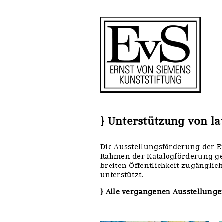
Antragstellung
Stiftung
Förderphilosophie
Ankauf
Gremien
Restaurierungen
Jahresberichte
Ausstellungen
Preis für Kunst & Handel
Bestandskataloge
} Unterstützung von l
Presse und Neuigkeiten
Werkverzeichnisse
Die Ausstellungsförderung der Er
Rahmen der Katalogförderung geh
Stellenangebote
UKRAINE-Förderlinie
breiten Öffentlichkeit zugängli
unterstützt.
Zwischenfinanzierung
} Alle vergangenen Ausstellung