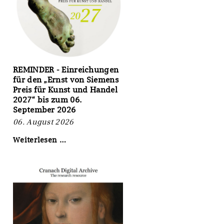
REMINDER - Einreichungen
für den „Ernst von Siemens
Preis für Kunst und Handel
2027“ bis zum 06.
September 2026
06. August 2026
REMINDER
Weiterlesen …
-
Einreichungen
für
den
„Ernst
von
Siemens
Preis