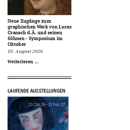
für
Kunst
und
Handel
Neue Zugänge zum
2027“
graphischen Werk von Lucas
bis
Cranach d.Ä. und seinen
zum
Söhnen - Symposium im
06.
Oktober
September
2026
05. August 2026
Neue
Weiterlesen …
Zugänge
zum
graphischen
Werk
von
LAUFENDE AUSSTELLUNGEN
Lucas
Cranach
d.Ä.
und
seinen
Söhnen
-