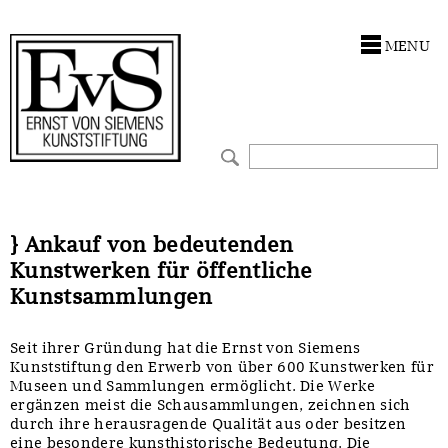
Antragstellung
Stiftung
MENU
Förderphilosophie
Ankauf
Gremien
Restaurierungen
Jahresberichte
Ausstellungen
Preis für Kunst & Handel
Bestandskataloge
} Ankauf von bedeutenden
Kunstwerken für öffentliche
Presse und Neuigkeiten
Werkverzeichnisse
Kunstsammlungen
Stellenangebote
UKRAINE-Förderlinie
Seit ihrer Gründung hat die Ernst von Siemens
Kunststiftung den Erwerb von über 600 Kunstwerken für
Zwischenfinanzierung
Museen und Sammlungen ermöglicht. Die Werke
ergänzen meist die Schausammlungen, zeichnen sich
durch ihre herausragende Qualität aus oder besitzen
eine besondere kunsthistorische Bedeutung. Die