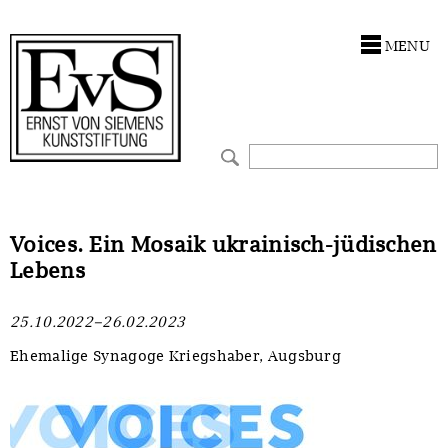
Antragstellung
Stiftung
MENU
Förderphilosophie
Ankauf
Gremien
Restaurierungen
Jahresberichte
Ausstellungen
Preis für Kunst & Handel
Bestandskataloge
Voices. Ein Mosaik ukrainisch-jüdischen
Lebens
Presse und Neuigkeiten
Werkverzeichnisse
25.10.2022–26.02.2023
Stellenangebote
UKRAINE-Förderlinie
Ehemalige Synagoge Kriegshaber, Augsburg
Zwischenfinanzierung