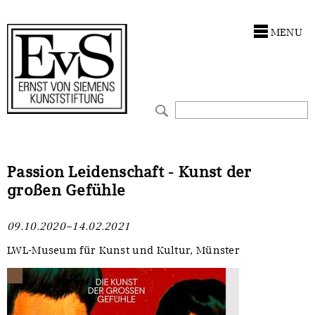
Antragstellung
Stiftung
MENU
Förderphilosophie
Ankauf
Gremien
Restaurierungen
Jahresberichte
Ausstellungen
Preis für Kunst & Handel
Bestandskataloge
Passion Leidenschaft - Kunst der
großen Gefühle
Presse und Neuigkeiten
Werkverzeichnisse
09.10.2020–14.02.2021
Stellenangebote
UKRAINE-Förderlinie
LWL-Museum für Kunst und Kultur, Münster
Zwischenfinanzierung