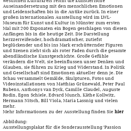
westlichen Kulturkreis reicht die künstlerische
Auseinandersetzung mit den menschlichen Emotionen
und Leidenschaften bis in die Antike zurück. In einer
großen internationalen Ausstellung wird im LWL-
Museum für Kunst und Kultur in Münster zum ersten
Mal mit 200 Exponaten ein Bogen geschlagen von diesen
Anfängen bis in die heutige Zeit. Die Darstellung
herzzerreißender, hochdramatischer, zutiefst
beglückender und bis ins Mark erschütternder Figuren
und Szenen zieht sich als roter Faden durch die gesamte
abendländische Kunstgeschichte. Große Gefühle
verändern die Welt, sie beeinflussen unser Denken und
Glauben, sie führen zu Krieg und Widerstand. In Politik
und Gesellschaft sind Emotionen aktueller denn je. Die
Schau versammelt Gemälde, Skulpturen, Fotos und
Videoinstallationen von Matthias Grünewald, Peter Paul
Rubens, Anthonys van Dyck, Camille Claudel, Auguste
Rodin, Egon Schiele, Edvard Munch, Käthe Kollwitz,
Hermann Nitsch, Bill Viola, Maria Lassnig und vielen
mehr.
Mehr Informationen zu der Ausstellung finden Sie
hier
Abbildung:
Ausstellungsplakat für die Sonderausstellung 'Passion