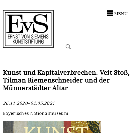
Antragstellung
Stiftung
MENU
Förderphilosophie
Ankauf
Gremien
Restaurierungen
Jahresberichte
Ausstellungen
Preis für Kunst & Handel
Bestandskataloge
Kunst und Kapitalverbrechen. Veit Stoß,
Tilman Riemenschneider und der
Presse und Neuigkeiten
Werkverzeichnisse
Münnerstädter Altar
Stellenangebote
UKRAINE-Förderlinie
26.11.2020–02.05.2021
Zwischenfinanzierung
Bayerisches Nationalmuseum