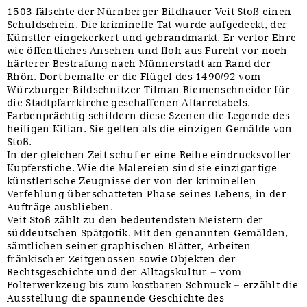
1503 fälschte der Nürnberger Bildhauer Veit Stoß einen
Schuldschein. Die kriminelle Tat wurde aufgedeckt, der
Künstler eingekerkert und gebrandmarkt. Er verlor Ehre
wie öffentliches Ansehen und floh aus Furcht vor noch
härterer Bestrafung nach Münnerstadt am Rand der
Rhön. Dort bemalte er die Flügel des 1490/92 vom
Würzburger Bildschnitzer Tilman Riemenschneider für
die Stadtpfarrkirche geschaffenen Altarretabels.
Farbenprächtig schildern diese Szenen die Legende des
heiligen Kilian. Sie gelten als die einzigen Gemälde von
Stoß.
In der gleichen Zeit schuf er eine Reihe eindrucksvoller
Kupferstiche. Wie die Malereien sind sie einzigartige
künstlerische Zeugnisse der von der kriminellen
Verfehlung überschatteten Phase seines Lebens, in der
Aufträge ausblieben.
Veit Stoß zählt zu den bedeutendsten Meistern der
süddeutschen Spätgotik. Mit den genannten Gemälden,
sämtlichen seiner graphischen Blätter, Arbeiten
fränkischer Zeitgenossen sowie Objekten der
Rechtsgeschichte und der Alltagskultur – vom
Folterwerkzeug bis zum kostbaren Schmuck – erzählt die
Ausstellung die spannende Geschichte des