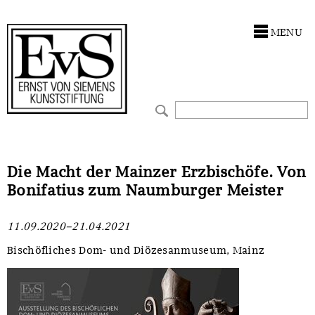
Antragstellung
Stiftung
MENU
Förderphilosophie
Ankauf
Gremien
Restaurierungen
Jahresberichte
Ausstellungen
Preis für Kunst & Handel
Bestandskataloge
Die Macht der Mainzer Erzbischöfe. Von
Bonifatius zum Naumburger Meister
Presse und Neuigkeiten
Werkverzeichnisse
11.09.2020–21.04.2021
Stellenangebote
UKRAINE-Förderlinie
Bischöfliches Dom- und Diözesanmuseum, Mainz
Zwischenfinanzierung