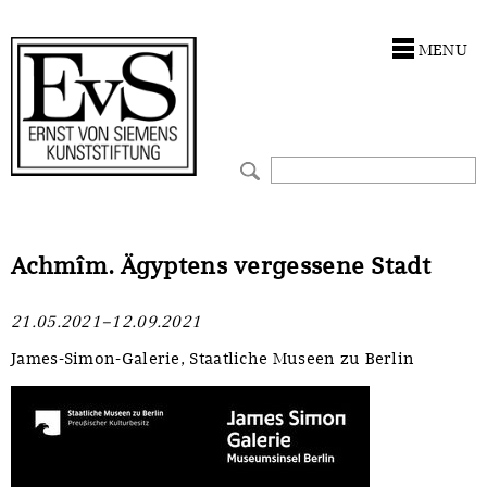
Antragstellung
Stiftung
MENU
Förderphilosophie
Ankauf
Gremien
Restaurierungen
Jahresberichte
Ausstellungen
Preis für Kunst & Handel
Bestandskataloge
Achmîm. Ägyptens vergessene Stadt
Presse und Neuigkeiten
Werkverzeichnisse
21.05.2021–12.09.2021
Stellenangebote
UKRAINE-Förderlinie
James-Simon-Galerie, Staatliche Museen zu Berlin
Zwischenfinanzierung