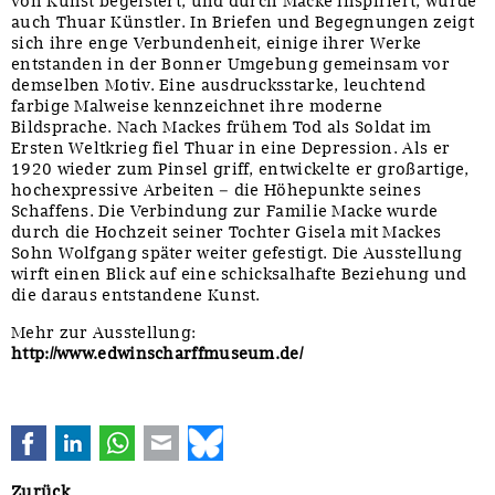
von Kunst begeistert, und durch Macke inspiriert, wurde
auch Thuar Künstler. In Briefen und Begegnungen zeigt
sich ihre enge Verbundenheit, einige ihrer Werke
entstanden in der Bonner Umgebung gemeinsam vor
demselben Motiv. Eine ausdrucksstarke, leuchtend
farbige Malweise kennzeichnet ihre moderne
Bildsprache. Nach Mackes frühem Tod als Soldat im
Ersten Weltkrieg fiel Thuar in eine Depression. Als er
1920 wieder zum Pinsel griff, entwickelte er großartige,
hochexpressive Arbeiten – die Höhepunkte seines
Schaffens. Die Verbindung zur Familie Macke wurde
durch die Hochzeit seiner Tochter Gisela mit Mackes
Sohn Wolfgang später weiter gefestigt. Die Ausstellung
wirft einen Blick auf eine schicksalhafte Beziehung und
die daraus entstandene Kunst.
Mehr zur Ausstellung:
http://www.edwinscharffmuseum.de/
Facebook
LinkedIn
WhatsApp
E-mail
Bluesky
Zurück