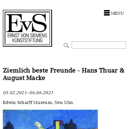
Antragstellung
Stiftung
MENU
Förderphilosophie
Ankauf
Gremien
Restaurierungen
Jahresberichte
Ausstellungen
Preis für Kunst & Handel
Bestandskataloge
Ziemlich beste Freunde - Hans Thuar &
August Macke
Presse und Neuigkeiten
Werkverzeichnisse
05.02.2021–06.06.2021
Stellenangebote
UKRAINE-Förderlinie
Edwin Scharff Museum, Neu Ulm
Zwischenfinanzierung