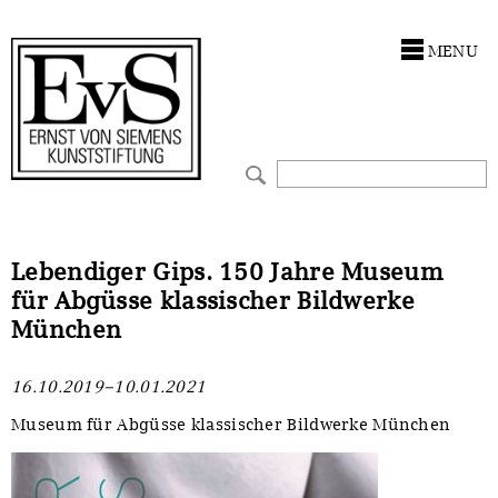
Antragstellung
Stiftung
MENU
Förderphilosophie
Ankauf
Gremien
Restaurierungen
Jahresberichte
Ausstellungen
Preis für Kunst & Handel
Bestandskataloge
Lebendiger Gips. 150 Jahre Museum
für Abgüsse klassischer Bildwerke
Presse und Neuigkeiten
Werkverzeichnisse
München
Stellenangebote
UKRAINE-Förderlinie
16.10.2019–10.01.2021
Zwischenfinanzierung
Museum für Abgüsse klassischer Bildwerke München