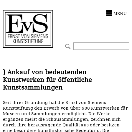
Antragstellung
Stiftung
MENU
Förderphilosophie
Ankauf
Gremien
Restaurierungen
Jahresberichte
Ausstellungen
Preis für Kunst & Handel
Bestandskataloge
} Ankauf von bedeutenden
Kunstwerken für öffentliche
Presse und Neuigkeiten
Werkverzeichnisse
Kunstsammlungen
Stellenangebote
UKRAINE-Förderlinie
Seit ihrer Gründung hat die Ernst von Siemens
Kunststiftung den Erwerb von über 600 Kunstwerken für
Zwischenfinanzierung
Museen und Sammlungen ermöglicht. Die Werke
ergänzen meist die Schausammlungen, zeichnen sich
durch ihre herausragende Qualität aus oder besitzen
eine besondere kunsthistorische Bedeutung. Die