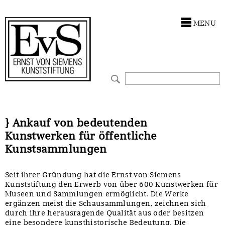
Antragstellung
Stiftung
MENU
Förderphilosophie
Ankauf
Gremien
Restaurierungen
Jahresberichte
Ausstellungen
Preis für Kunst & Handel
Bestandskataloge
} Ankauf von bedeutenden
Kunstwerken für öffentliche
Presse und Neuigkeiten
Werkverzeichnisse
Kunstsammlungen
Stellenangebote
UKRAINE-Förderlinie
Seit ihrer Gründung hat die Ernst von Siemens
Kunststiftung den Erwerb von über 600 Kunstwerken für
Zwischenfinanzierung
Museen und Sammlungen ermöglicht. Die Werke
ergänzen meist die Schausammlungen, zeichnen sich
durch ihre herausragende Qualität aus oder besitzen
eine besondere kunsthistorische Bedeutung. Die