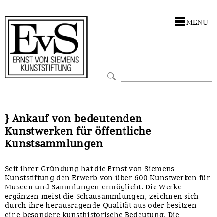
Antragstellung
Stiftung
MENU
Förderphilosophie
Ankauf
Gremien
Restaurierungen
Jahresberichte
Ausstellungen
Preis für Kunst & Handel
Bestandskataloge
} Ankauf von bedeutenden
Kunstwerken für öffentliche
Presse und Neuigkeiten
Werkverzeichnisse
Kunstsammlungen
Stellenangebote
UKRAINE-Förderlinie
Seit ihrer Gründung hat die Ernst von Siemens
Kunststiftung den Erwerb von über 600 Kunstwerken für
Zwischenfinanzierung
Museen und Sammlungen ermöglicht. Die Werke
ergänzen meist die Schausammlungen, zeichnen sich
durch ihre herausragende Qualität aus oder besitzen
eine besondere kunsthistorische Bedeutung. Die