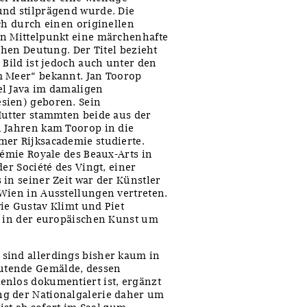
und stilprägend wurde. Die
ch durch einen originellen
en Mittelpunkt eine märchenhafte
chen Deutung. Der Titel bezieht
 Bild ist jedoch auch unter den
m Meer“ bekannt. Jan Toorop
el Java im damaligen
sien) geboren. Sein
Mutter stammten beide aus der
n Jahren kam Toorop in die
mer Rijksacademie studierte.
démie Royale des Beaux-Arts in
er Société des Vingt, einer
in seiner Zeit war der Künstler
Wien in Ausstellungen vertreten.
ie Gustav Klimt und Piet
r in der europäischen Kunst um
sind allerdings bisher kaum in
utende Gemälde, dessen
enlos dokumentiert ist, ergänzt
ng der Nationalgalerie daher um