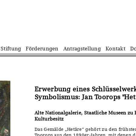
Navigation
Stiftung
Förderungen
Antragstellung
Kontakt
D
überspringen
Erwerbung eines Schlüsselwer
Symbolismus: Jan Toorops "Het
Alte Nationalgalerie, Staatliche Museen zu 
Kulturbesitz
Das Gemälde „Hetäre“ gehört zu den frühst
Toorops aus den 1890er-Jahren, mit denen de