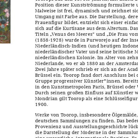
Position dieser Kunstströmung formulierte 
Malweise ist frei, dynamisch und zeichnet si
Umgang mit Farbe aus. Die Darstellung, der
Frauenfigur bildet, entzieht sich einer einfa
sich auf die Kurtisane aus dem Altertum. Das
Titeln „Venus des Meeres“ und „Die Frau vo
(1858-1928) wurde in Purworejo auf der Ins
Niederländisch-Indien (und heutigen Indone
niederländischer Vater und seine britische 
niederländischen Kolonie. Im Alter von zeh
Niederlande, wo er ab 1880 an der Amsterda
Zwei Jahre später schrieb er sich an der Aca
Brüssel ein. Toorop fand dort Anschluss bei d
Gruppe progressiver Künstler*innen. Bereits 
in den Kunstmetropolen Paris, Brüssel oder 
Durch seinen großen Einfluss auf Künstler w
Mondrian gilt Toorop als eine Schlüsselfigu
1900.
Werke von Toorop, insbesondere Ölgemälde, 
deutschen Sammlungen zu finden. Das bede
Provenienz und Ausstellungsgeschichte lück
die Darstellung der Moderne in der Sammlu