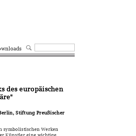
ownloads
ks des europäischen
äre"
Berlin, Stiftung Preußischer
en symbolistischen Werken
r Künstler eine wichtige