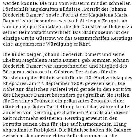
werden konnte. Die nun vom Museum mit der schnellen
Förderhilfe angekauften Bildnisse „Porträt des Johann
Diederich Damert“ sowie „Porträt der Magdalena Maria
Damert“ sind besonders wertvoll: Sie legen Zeugnis ab
von den engen Kontakten, die der Künstler zeitlebens zu
seiner Heimatstadt unterhielt. Das Stadtmuseum ist der
einzige Ort in Güstrow, wo das Gesamtschaffen Kerstings
eine angemessene Würdigung erfährt.
Die Bilder zeigen Johann Diederich Damert und seine
Ehefrau Magdalena Maria Damert, geb.Sommer. Johann
Diederich Damert war Amtsschneider und Mitglied des
Bürgerausschusses in Güstrow. Der Anlass für die
Entstehung der Bildnisse dürfte der 10. Hochzeitstag des
Ehepaares, am 22. September 1809, gewesen sein. Die
Nähe zur dänischen Malerei wird gerade in den Porträts
des Ehepaars Damert besonders gut greifbar. Sie stellen
für Kerstings Frühzeit ein prägnantes Zeugnis seiner
dänisch geprägten Darstellungskunst dar, während alle
anderen von Kersting geschaffenen Porträts aus dieser
Zeit nicht mehr existieren. Kersting erweist in den
Porträts seinen Sinn für eine auf harmonischen Klang
abgestimmte Farbigkeit. Die Bildnisse halten die Balance
zwischen den gewünschten Anforderungen an die