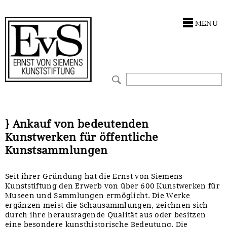
Antragstellung
Stiftung
MENU
Förderphilosophie
Ankauf
Gremien
Restaurierungen
Jahresberichte
Ausstellungen
Preis für Kunst & Handel
Bestandskataloge
} Ankauf von bedeutenden
Kunstwerken für öffentliche
Presse und Neuigkeiten
Werkverzeichnisse
Kunstsammlungen
Stellenangebote
UKRAINE-Förderlinie
Seit ihrer Gründung hat die Ernst von Siemens
Kunststiftung den Erwerb von über 600 Kunstwerken für
Zwischenfinanzierung
Museen und Sammlungen ermöglicht. Die Werke
ergänzen meist die Schausammlungen, zeichnen sich
durch ihre herausragende Qualität aus oder besitzen
eine besondere kunsthistorische Bedeutung. Die