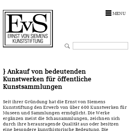
Antragstellung
Stiftung
MENU
Förderphilosophie
Ankauf
Gremien
Restaurierungen
Jahresberichte
Ausstellungen
Preis für Kunst & Handel
Bestandskataloge
} Ankauf von bedeutenden
Kunstwerken für öffentliche
Presse und Neuigkeiten
Werkverzeichnisse
Kunstsammlungen
Stellenangebote
UKRAINE-Förderlinie
Seit ihrer Gründung hat die Ernst von Siemens
Kunststiftung den Erwerb von über 600 Kunstwerken für
Zwischenfinanzierung
Museen und Sammlungen ermöglicht. Die Werke
ergänzen meist die Schausammlungen, zeichnen sich
durch ihre herausragende Qualität aus oder besitzen
eine besondere kunsthistorische Bedeutung. Die