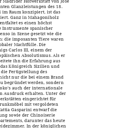
r Madrider Hofwerkstatt von José
nten Glanzleistungen des 18.
i im Raum konzipiert, ist das
liert. Ganz in Mahagoniholz
entfaltet es einen höchst
e Instrumente spanischer
nso in Szene gesetzt wie die
n: die imposanten Tiere waren
baler Machtfülle. Die
gs Carlos III, einem der
päischen Absolutismus. Als er
eitete ihn die Erfahrung aus
 das Königreich Sizilien und
 die Fertigstellung des
 nicht nur die bei einem Brand
neu begründet werden, sondern
ko‘s auch der internationale
n Ausdruck erhalten. Unter der
rkstätten eingerichtet für
Prunkmöbel mit vergoldeten
attia Gasparini entwarf die
ung sowie der Chinoiserie
partements, darunter das heute
leidezimmer. In der königlichen