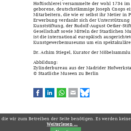
Hoftischlerei versammelte der wohl 1734 i
geborene, deutschstämmige Joseph Cnops ei
Mitarbeitern, die wie er selbst ihr Metier in P
Erwerbung verdankt sich der Unterstützung 
Kunststiftung, der Rudolf-August Oetker-Stif
Gesellschaft sowie Mitteln der Staatlichen Mu
ist die international europäisch ausgericht
Kunstgewerbemuseums um ein spektakuläres
Dr. Achim Stiegel, Kurator der Möbelsamml
Abbildung:
Zylinderbureau aus der Madrider Hofwerksta
© Staatliche Museen zu Berlin
Facebook
LinkedIn
WhatsApp
E-mail
Bluesky
 die wir zum Betreiben der Seite benötigen. Es werden kein
Weiterlesen …
Navigation
Startseite
Downloads
Kontakt
Impressum
Datenschutz