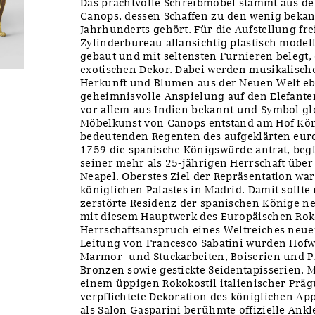
Das prachtvolle Schreibmöbel stammt aus de
Canops, dessen Schaffen zu den wenig bekan
Jahrhunderts gehört. Für die Aufstellung fre
Zylinderbureau allansichtig plastisch model
gebaut und mit seltensten Furnieren belegt, 
exotischen Dekor. Dabei werden musikalisch
Herkunft und Blumen aus der Neuen Welt ebe
geheimnisvolle Anspielung auf den Elefante
vor allem aus Indien bekannt und Symbol glo
Möbelkunst von Canops entstand am Hof Köni
bedeutenden Regenten des aufgeklärten euro
1759 die spanische Königswürde antrat, begl
seiner mehr als 25-jährigen Herrschaft über
Neapel. Oberstes Ziel der Repräsentation war
königlichen Palastes in Madrid. Damit sollte
zerstörte Residenz der spanischen Könige 
mit diesem Hauptwerk des Europäischen Roko
Herrschaftsanspruch eines Weltreiches neue
Leitung von Francesco Sabatini wurden Hofwe
Marmor- und Stuckarbeiten, Boiserien und 
Bronzen sowie gestickte Seidentapisserien. M
einem üppigen Rokokostil italienischer Präg
verpflichtete Dekoration des königlichen Ap
als Salon Gasparini berühmte offizielle Ank