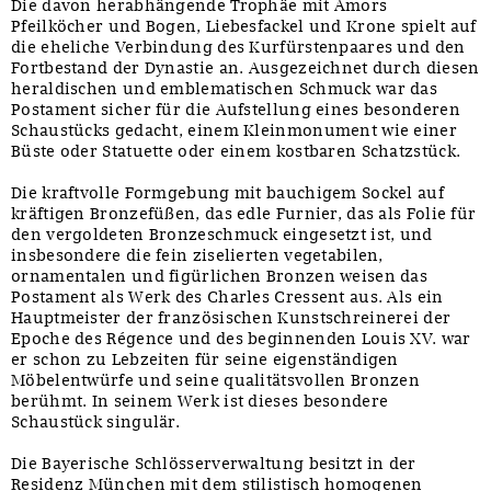
Die davon herabhängende Trophäe mit Amors
Pfeilköcher und Bogen, Liebesfackel und Krone spielt auf
die eheliche Verbindung des Kurfürstenpaares und den
Fortbestand der Dynastie an. Ausgezeichnet durch diesen
heraldischen und emblematischen Schmuck war das
Postament sicher für die Aufstellung eines besonderen
Schaustücks gedacht, einem Kleinmonument wie einer
Büste oder Statuette oder einem kostbaren Schatzstück.
Die kraftvolle Formgebung mit bauchigem Sockel auf
kräftigen Bronzefüßen, das edle Furnier, das als Folie für
den vergoldeten Bronzeschmuck eingesetzt ist, und
insbesondere die fein ziselierten vegetabilen,
ornamentalen und figürlichen Bronzen weisen das
Postament als Werk des Charles Cressent aus. Als ein
Hauptmeister der französischen Kunstschreinerei der
Epoche des Régence und des beginnenden Louis XV. war
er schon zu Lebzeiten für seine eigenständigen
Möbelentwürfe und seine qualitätsvollen Bronzen
berühmt. In seinem Werk ist dieses besondere
Schaustück singulär.
Die Bayerische Schlösserverwaltung besitzt in der
Residenz München mit dem stilistisch homogenen