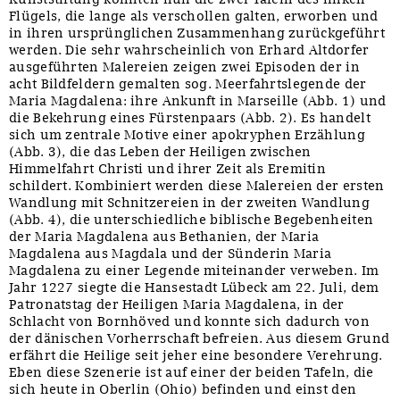
Flügels, die lange als verschollen galten, erworben und
in ihren ursprünglichen Zusammenhang zurückgeführt
werden. Die sehr wahrscheinlich von Erhard Altdorfer
ausgeführten Malereien zeigen zwei Episoden der in
acht Bildfeldern gemalten sog. Meerfahrtslegende der
Maria Magdalena: ihre Ankunft in Marseille (Abb. 1) und
die Bekehrung eines Fürstenpaars (Abb. 2). Es handelt
sich um zentrale Motive einer apokryphen Erzählung
(Abb. 3), die das Leben der Heiligen zwischen
Himmelfahrt Christi und ihrer Zeit als Eremitin
schildert. Kombiniert werden diese Malereien der ersten
Wandlung mit Schnitzereien in der zweiten Wandlung
(Abb. 4), die unterschiedliche biblische Begebenheiten
der Maria Magdalena aus Bethanien, der Maria
Magdalena aus Magdala und der Sünderin Maria
Magdalena zu einer Legende miteinander verweben. Im
Jahr 1227 siegte die Hansestadt Lübeck am 22. Juli, dem
Patronatstag der Heiligen Maria Magdalena, in der
Schlacht von Bornhöved und konnte sich dadurch von
der dänischen Vorherrschaft befreien. Aus diesem Grund
erfährt die Heilige seit jeher eine besondere Verehrung.
Eben diese Szenerie ist auf einer der beiden Tafeln, die
sich heute in Oberlin (Ohio) befinden und einst den