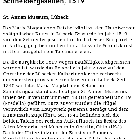
Schneidergesellen, 1519
St. Annen Museum, Lübeck
Das Maria-Magdalenen-Retabel zählt zu den Hauptwerken
spätgotischer Kunst in Lübeck. Es wurde im Jahr 1519
von den Schneidergesellen für die Lübecker Burgkirche
in Auftrag gegeben und eint qualitätsvolle Schnitzkunst
mit fein ausgeführten Tafelmalereien.
Da die Burgkirche 1819 wegen Baufälligkeit abgerissen
worden ist, wurde das Retabel ein Jahr zuvor auf den
Oberchor der Lübecker Katharinenkirche verbracht –
einem ersten provisorischen Museum in Lübeck. Seit
1840 wird das Maria-Magdalenen-Retabel im
Sammlungsbestand des heutigen St. Annen-Museums
unter den Inventarnummern 18 (Flügelretabel) und 19
(Predella) geführt. Kurz zuvor wurden die Flügel
vermutlich vom Hauptwerk getrennt, zersägt und dem
Kunstmarkt zugeführt. Seit 1941 befinden sich die
beiden Tafeln des rechten Außenflügels im Besitz des
Allen Memorial Art Museum in Oberlin, Ohio (USA).
Dank der Unterstützung der Ernst von Siemens
Kunststiftung konnten nun die zwei Tafeln des linken