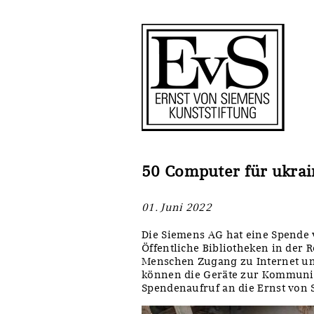
Antragstellung
Förderungen
Kunstwerke
Ankauf
Restaurierungen
Restaurierungen
Ausstellungen
Ausstellungen
Bestandskataloge
Bestandskataloge
50 Computer für ukrai
Werkverzeichnisse
Werkverzeichnisse
01. Juni 2022
UKRAINE-Förderlinie
UKRAINE-Förderlinie
Die Siemens AG hat eine Spende 
Öffentliche Bibliotheken in der
Menschen Zugang zu Internet un
CORONA-Förderlinie
Zwischenfinanzierung
können die Geräte zur Kommunika
Spendenaufruf an die Ernst von 
Zwischenfinanzierung