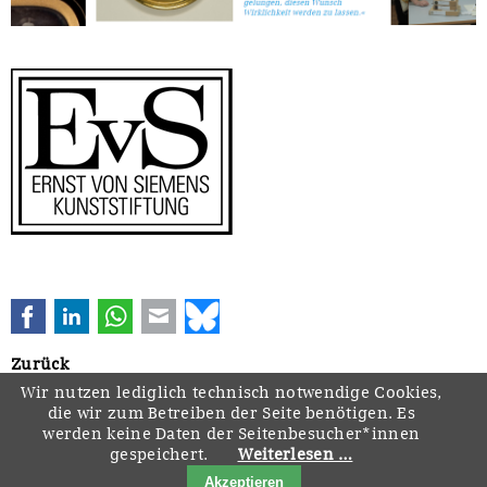
Facebook
LinkedIn
WhatsApp
E-mail
Bluesky
Zurück
Wir nutzen lediglich technisch notwendige Cookies,
die wir zum Betreiben der Seite benötigen. Es
werden keine Daten der Seitenbesucher*innen
gespeichert.
Weiterlesen …
Navigation
Startseite
Downloads
Kontakt
Impressum
Datenschutz
Akzeptieren
überspringen