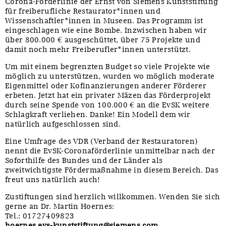
Corona-Förderlinie der Ernst von Siemens Kunststiftung
für freiberufliche Restaurator*innen und
Sonstiges
Wissenschaftler*innen in Museen. Das Programm ist
eingeschlagen wie eine Bombe. Inzwischen haben wir
über 800.000 € ausgeschüttet, über 75 Projekte und
damit noch mehr Freiberufler*innen unterstützt.
Um mit einem begrenzten Budget so viele Projekte wie
möglich zu unterstützen, wurden wo möglich moderate
Eigenmittel oder Kofinanzierungen anderer Förderer
erbeten. Jetzt hat ein privater Mäzen das Förderprojekt
durch seine Spende von 100.000 € an die EvSK weitere
Schlagkraft verliehen. Danke! Ein Modell dem wir
natürlich aufgeschlossen sind.
Eine Umfrage des VDR (Verband der Restauratoren)
nennt die EvSK-Coronaförderlinie unmittelbar nach der
Soforthilfe des Bundes und der Länder als
zweitwichtigste Fördermaßnahme in diesem Bereich. Das
freut uns natürlich auch!
Zustiftungen sind herzlich willkommen. Wenden Sie sich
gerne an Dr. Martin Hoernes:
Tel.: 01727409823
hoernes.evs-kunststiftung@siemens.com