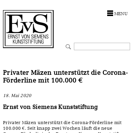
Antragstellung
Förderungen
MENU
Kunstwerke
Ankauf
Restaurierungen
Restaurierungen
Ausstellungen
Ausstellungen
Bestandskataloge
Bestandskataloge
Privater Mäzen unterstützt die Corona-
Förderline mit 100.000 €
Werkverzeichnisse
Werkverzeichnisse
18. Mai 2020
UKRAINE-Förderlinie
UKRAINE-Förderlinie
Ernst von Siemens Kunststiftung
CORONA-Förderlinie
Zwischenfinanzierung
Privater Mäzen unterstützt die Corona-Förderline mit
Zwischenfinanzierung
100.000 €. Seit knapp zwei Wochen läuft die neue