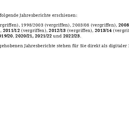
folgende Jahresberichte erschienen:
rgriffen), 1998/2003 (vergriffen), 2003/08 (vergriffen),
2008
),
2011/12
(vergriffen),
2012/13
(vergriffen),
2013/14
(vergri
019/20
,
2020/21,
2021/22
und
2022/23
.
ehobenen Jahresberichte stehen für Sie direkt als digitale
y