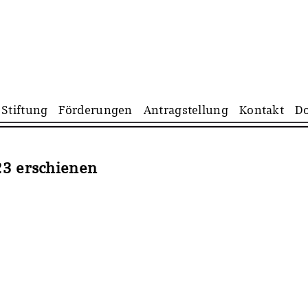
Navigation
Stiftung
Förderungen
Antragstellung
Kontakt
D
überspringen
23 erschienen