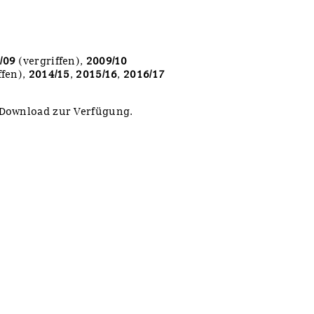
/09
(vergriffen),
2009/10
ffen),
2014/15
,
2015/16
,
2016/17
r Download zur Verfügung.