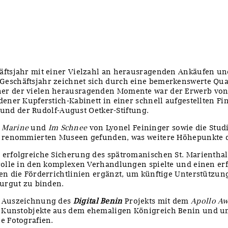
häftsjahr mit einer Vielzahl an herausragenden Ankäufen u
eschäftsjahr zeichnet sich durch eine bemerkenswerte Qual
er der vielen herausragenden Momente war der Erwerb von e
dener Kupferstich-Kabinett in einer schnell aufgestellten F
 der Rudolf-August Oetker-Stiftung.
e
Marine
und
Im Schnee
von Lyonel Feininger sowie die Stud
n renommierten Museen gefunden, was weitere Höhepunkte da
erfolgreiche Sicherung des spätromanischen St. Marienthale
lrolle in den komplexen Verhandlungen spielte und einen er
den die Förderrichtlinien ergänzt, um künftige Unterstütz
turgut zu binden.
e Auszeichnung des
Digital Benin
Projekts mit dem
Apollo Awa
nt Kunstobjekte aus dem ehemaligen Königreich Benin und u
e Fotografien.