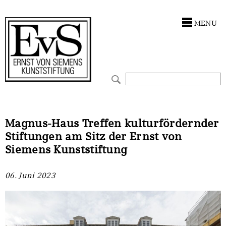
Antragstellung
Förderungen
MENU
Kunstwerke
Ankauf
Restaurierungen
Restaurierungen
Ausstellungen
Ausstellungen
Bestandskataloge
Bestandskataloge
Magnus-Haus Treffen kulturfördernder
Stiftungen am Sitz der Ernst von
Werkverzeichnisse
Werkverzeichnisse
Siemens Kunststiftung
UKRAINE-Förderlinie
UKRAINE-Förderlinie
06. Juni 2023
CORONA-Förderlinie
Zwischenfinanzierung
Zwischenfinanzierung