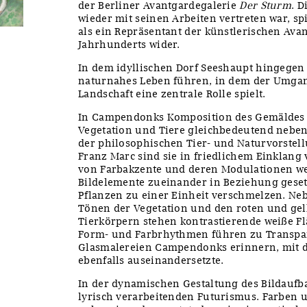
der Berliner Avantgardegalerie
Der Sturm
. D
wieder mit seinen Arbeiten vertreten war, 
als ein Repräsentant der künstlerischen Ava
Jahrhunderts wider.
In dem idyllischen Dorf Seeshaupt hingege
naturnahes Leben führen, in dem der Umgan
Landschaft eine zentrale Rolle spielt.
In Campendonks Komposition des Gemälde
Vegetation und Tiere gleichbedeutend neben
der philosophischen Tier- und Naturvorstel
Franz Marc sind sie in friedlichem Einklan
von Farbakzente und deren Modulationen we
Bildelemente zueinander in Beziehung geset
Pflanzen zu einer Einheit verschmelzen. Ne
Tönen der Vegetation und den roten und ge
Tierkörpern stehen kontrastierende weiße Fl
Form- und Farbrhythmen führen zu Transpare
Glasmalereien Campendonks erinnern, mit der
ebenfalls auseinandersetzte.
In der dynamischen Gestaltung des Bildaufb
lyrisch verarbeitenden Futurismus. Farben 