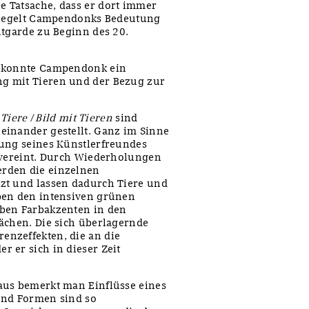
ie Tatsache, dass er dort immer
spiegelt Campendonks Bedeutung
ntgarde zu Beginn des 20.
n konnte Campendonk ein
g mit Tieren und der Bezug zur
s
Tiere / Bild mit Tieren
sind
einander gestellt. Ganz im Sinne
lung seines Künstlerfreundes
g vereint. Durch Wiederholungen
rden die einzelnen
zt und lassen dadurch Tiere und
ben den intensiven grünen
lben Farbakzenten in den
ächen. Die sich überlagernde
nzeffekten, die an die
 er sich in dieser Zeit
aus bemerkt man Einflüsse eines
und Formen sind so