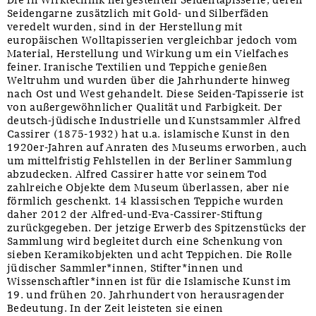
Die in Wirktechnik hergestellten Seidentapisserie, deren
Seidengarne zusätzlich mit Gold- und Silberfäden
veredelt wurden, sind in der Herstellung mit
europäischen Wolltapisserien vergleichbar jedoch vom
Material, Herstellung und Wirkung um ein Vielfaches
feiner. Iranische Textilien und Teppiche genießen
Weltruhm und wurden über die Jahrhunderte hinweg
nach Ost und West gehandelt. Diese Seiden-Tapisserie ist
von außergewöhnlicher Qualität und Farbigkeit. Der
deutsch-jüdische Industrielle und Kunstsammler Alfred
Cassirer (1875-1932) hat u.a. islamische Kunst in den
1920er-Jahren auf Anraten des Museums erworben, auch
um mittelfristig Fehlstellen in der Berliner Sammlung
abzudecken. Alfred Cassirer hatte vor seinem Tod
zahlreiche Objekte dem Museum überlassen, aber nie
förmlich geschenkt. 14 klassischen Teppiche wurden
daher 2012 der Alfred-und-Eva-Cassirer-Stiftung
zurückgegeben. Der jetzige Erwerb des Spitzenstücks der
Sammlung wird begleitet durch eine Schenkung von
sieben Keramikobjekten und acht Teppichen. Die Rolle
jüdischer Sammler*innen, Stifter*innen und
Wissenschaftler*innen ist für die Islamische Kunst im
19. und frühen 20. Jahrhundert von herausragender
Bedeutung. In der Zeit leisteten sie einen