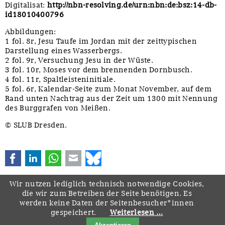
Digitalisat:
http://nbn-resolving.de/urn:nbn:de:bsz:14-db-
id18010400796
Abbildungen:
1 fol. 8r, Jesu Taufe im Jordan mit der zeittypischen
Darstellung eines Wasserbergs.
2 fol. 9r, Versuchung Jesu in der Wüste.
3 fol. 10r, Moses vor dem brennenden Dornbusch.
4 fol. 11r, Spaltleisteninitiale.
5 fol. 6r, Kalendar-Seite zum Monat November, auf dem
Rand unten Nachtrag aus der Zeit um 1300 mit Nennung
des Burggrafen von Meißen.
© SLUB Dresden.
Facebook
LinkedIn
WhatsApp
E-mail
Bluesky
Wir nutzen lediglich technisch notwendige Cookies,
die wir zum Betreiben der Seite benötigen. Es
werden keine Daten der Seitenbesucher*innen
gespeichert.
Weiterlesen …
Navigation
Startseite
Downloads
Kontakt
Impressum
Datenschutz