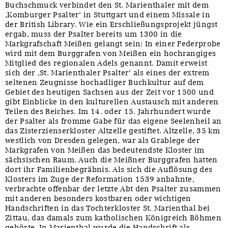
Buchschmuck verbindet den St. Marienthaler mit dem
‚Komburger Psalter‘ in Stuttgart und einem Missale in
der British Library. Wie ein Erschließungsprojekt jüngst
ergab, muss der Psalter bereits um 1300 in die
Markgrafschaft Meißen gelangt sein: In einer Federprobe
wird mit dem Burggrafen von Meißen ein hochrangiges
Mitglied des regionalen Adels genannt. Damit erweist
sich der ‚St. Marienthaler Psalter‘ als eines der extrem
seltenen Zeugnisse hochadliger Buchkultur auf dem
Gebiet des heutigen Sachsen aus der Zeit vor 1500 und
gibt Einblicke in den kulturellen Austausch mit anderen
Teilen des Reiches. Im 14. oder 15. Jahrhundert wurde
der Psalter als fromme Gabe für das eigene Seelenheil an
das Zisterzienserkloster Altzelle gestiftet. Altzelle, 35 km
westlich von Dresden gelegen, war als Grablege der
Markgrafen von Meißen das bedeutendste Kloster im
sächsischen Raum. Auch die Meißner Burggrafen hatten
dort ihr Familienbegräbnis. Als sich die Auflösung des
Klosters im Zuge der Reformation 1539 anbahnte,
verbrachte offenbar der letzte Abt den Psalter zusammen
mit anderen besonders kostbaren oder wichtigen
Handschriften in das Tochterkloster St. Marienthal bei
Zittau, das damals zum katholischen Königreich Böhmen
gehörte. In Marienthal wurde die Handschrift als