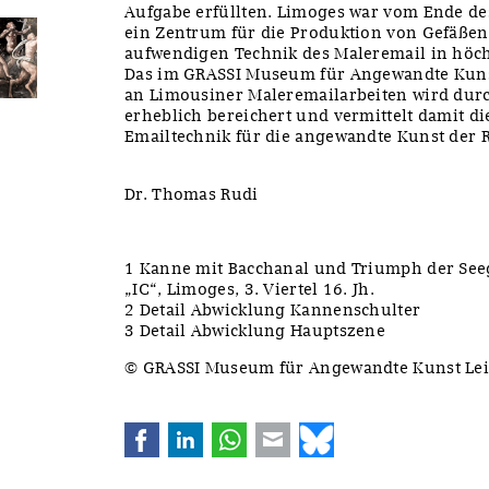
Aufgabe erfüllten. Limoges war vom Ende de
ein Zentrum für die Produktion von Gefäßen
aufwendigen Technik des Maleremail in höc
Das im GRASSI Museum für Angewandte Kuns
an Limousiner Maleremailarbeiten wird dur
erheblich bereichert und vermittelt damit 
Emailtechnik für die angewandte Kunst der 
Dr. Thomas Rudi
1 Kanne mit Bacchanal und Triumph der See
„IC“, Limoges, 3. Viertel 16. Jh.
2 Detail Abwicklung Kannenschulter
3 Detail Abwicklung Hauptszene
© GRASSI Museum für Angewandte Kunst Leip
Facebook
LinkedIn
WhatsApp
E-mail
Bluesky