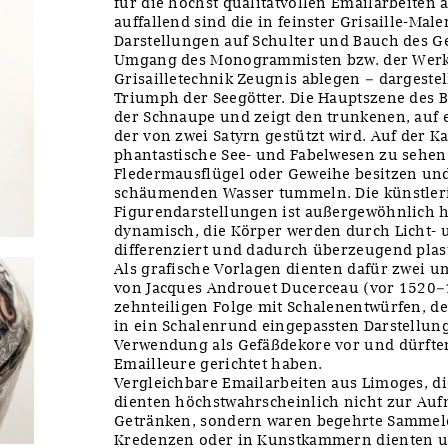
für die höchst qualitätvollen Emailarbeiten
auffallend sind die in feinster Grisaille-Mal
Darstellungen auf Schulter und Bauch des Ge
Umgang des Monogrammisten bzw. der Werkst
Grisailletechnik Zeugnis ablegen – dargestel
Triumph der Seegötter. Die Hauptszene des B
der Schnaupe und zeigt den trunkenen, auf 
der von zwei Satyrn gestützt wird. Auf der K
phantastische See- und Fabelwesen zu sehen,
Fledermausflügel oder Geweihe besitzen und
schäumenden Wasser tummeln. Die künstleri
Figurendarstellungen ist außergewöhnlich h
dynamisch, die Körper werden durch Licht- 
differenziert und dadurch überzeugend plas
Als grafische Vorlagen dienten dafür zwei 
von Jacques Androuet Ducerceau (vor 1520–1
zehnteiligen Folge mit Schalenentwürfen, d
in ein Schalenrund eingepassten Darstellung
Verwendung als Gefäßdekore vor und dürften
Emailleure gerichtet haben.
Vergleichbare Emailarbeiten aus Limoges, di
dienten höchstwahrscheinlich nicht zur Au
Getränken, sondern waren begehrte Sammelob
Kredenzen oder in Kunstkammern dienten un