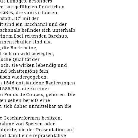
 aus Limoges. Besonders
erei ausgeführten figürlichen
fäßes, die vom virtuosen
att „IC“ mit der
lt sind ein Bacchanal und der
achanals befindet sich unterhalb
einem Esel reitenden Bacchus,
annenschulter sind u.a.
 die Bocksbeine,
 sich im wild bewegten,
sche Qualität der
och, sie wirken lebendig und
und Schattentöne fein
tisch wiedergegeben.
um 1546 entstandene Radierungen
585/86), die zu einer
en Fonds de Coupes, gehören. Die
en sehen bereits eine
 sich daher unmittelbar an die
e Geschirrformen besitzen,
fnahme von Speisen oder
jekte, die der Präsentation auf
d damit eine repräsentative