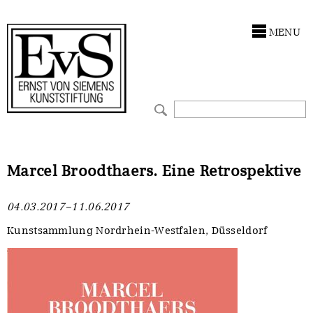
Antragstellung
Stiftung
MENU
Förderphilosophie
Ankauf
Gremien
Restaurierungen
Jahresberichte
Ausstellungen
Preis für Kunst & Handel
Bestandskataloge
Marcel Broodthaers. Eine Retrospektive
Presse und Neuigkeiten
Werkverzeichnisse
04.03.2017–11.06.2017
Stellenangebote
UKRAINE-Förderlinie
Kunstsammlung Nordrhein-Westfalen, Düsseldorf
Zwischenfinanzierung