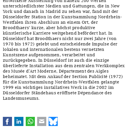
entwickelte Ausstellung von nahezu 200 Werken
unterschiedlichster Medien und Gattungen, die in New
York und danach in Madrid zu sehen war, fand mit der
Düsseldorfer Station in der Kunstsammlung Nordrhein-
Westfalen ihren Abschluss an einem Ort, der
Broodthaers‘ kurze, aber höchst produktive
künstlerische Karriere weitgehend befördert hat. In
Düsseldorf hat Broodthaers nicht nur zwei Jahre (von
1970 bis 1972) gelebt und entscheidende Impulse der
lokalen und internationalen bestens vernetzten
Kunstszene aufgenommen, verarbeitet und
zurückgegeben. In Düsseldorf ist auch die einzige
überlieferte Installation aus dem zentralen Werkkomplex
des Musée d’Art Moderne, Département des Aigles
beheimatet. Mit dem Ankauf der Section Publicité (1972)
für die Kunstsammlung Nordrhein-Westfalen gelangte
1999 ein wichtiges installatives Werk in die 2002 im
Düsseldorfer Ständehaus eröffnete Dépendance des
Landesmuseums.
Facebook
LinkedIn
WhatsApp
E-mail
Bluesky