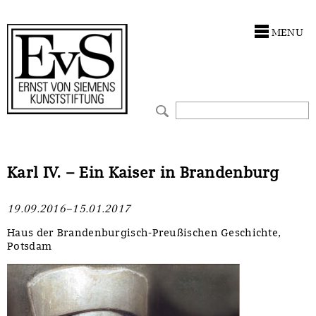
Antragstellung
Stiftung
MENU
Förderphilosophie
Ankauf
Gremien
Restaurierungen
Jahresberichte
Ausstellungen
Preis für Kunst & Handel
Bestandskataloge
Karl IV. – Ein Kaiser in Brandenburg
Presse und Neuigkeiten
Werkverzeichnisse
19.09.2016–15.01.2017
Stellenangebote
UKRAINE-Förderlinie
Haus der Brandenburgisch-Preußischen Geschichte,
Potsdam
Zwischenfinanzierung