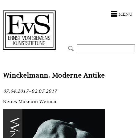
Antragstellung
Stiftung
MENU
Förderphilosophie
Ankauf
Gremien
Restaurierungen
Jahresberichte
Ausstellungen
Preis für Kunst & Handel
Bestandskataloge
Winckelmann. Moderne Antike
Presse und Neuigkeiten
Werkverzeichnisse
07.04.2017–02.07.2017
Stellenangebote
UKRAINE-Förderlinie
Neues Museum Weimar
Zwischenfinanzierung