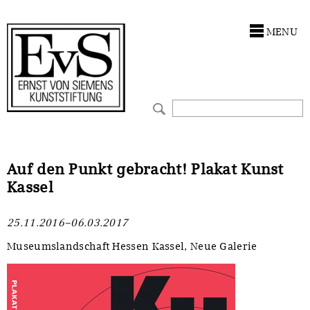
Antragstellung
Stiftung
MENU
Förderphilosophie
Ankauf
Gremien
Restaurierungen
Jahresberichte
Ausstellungen
Preis für Kunst & Handel
Bestandskataloge
Auf den Punkt gebracht! Plakat Kunst
Kassel
Presse und Neuigkeiten
Werkverzeichnisse
25.11.2016–06.03.2017
Stellenangebote
UKRAINE-Förderlinie
Museumslandschaft Hessen Kassel, Neue Galerie
Zwischenfinanzierung