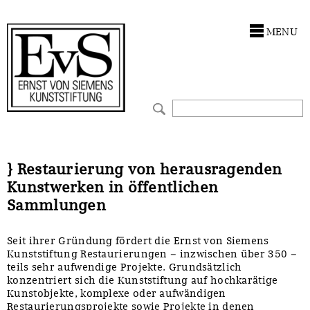
Antragstellung
Stiftung
MENU
Förderphilosophie
Ankauf
Gremien
Restaurierungen
Jahresberichte
Ausstellungen
Preis für Kunst & Handel
Bestandskataloge
} Restaurierung von herausragenden
Kunstwerken in öffentlichen
Presse und Neuigkeiten
Werkverzeichnisse
Sammlungen
Stellenangebote
UKRAINE-Förderlinie
Seit ihrer Gründung fördert die Ernst von Siemens
Kunststiftung Restaurierungen – inzwischen über 350 –
Zwischenfinanzierung
teils sehr aufwendige Projekte. Grundsätzlich
konzentriert sich die Kunststiftung auf hochkarätige
Kunstobjekte, komplexe oder aufwändigen
Restaurierungsprojekte sowie Projekte in denen