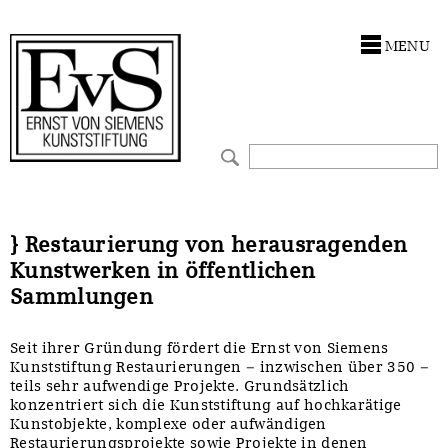
Antragstellung
Stiftung
MENU
Förderphilosophie
Ankauf
Gremien
Restaurierungen
Jahresberichte
Ausstellungen
Preis für Kunst & Handel
Bestandskataloge
} Restaurierung von herausragenden
Kunstwerken in öffentlichen
Presse und Neuigkeiten
Werkverzeichnisse
Sammlungen
Stellenangebote
UKRAINE-Förderlinie
Seit ihrer Gründung fördert die Ernst von Siemens
Kunststiftung Restaurierungen – inzwischen über 350 –
Zwischenfinanzierung
teils sehr aufwendige Projekte. Grundsätzlich
konzentriert sich die Kunststiftung auf hochkarätige
Kunstobjekte, komplexe oder aufwändigen
Restaurierungsprojekte sowie Projekte in denen