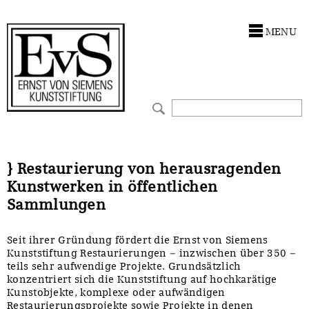
Antragstellung
Stiftung
MENU
Förderphilosophie
Ankauf
Gremien
Restaurierungen
Jahresberichte
Ausstellungen
Preis für Kunst & Handel
Bestandskataloge
} Restaurierung von herausragenden
Kunstwerken in öffentlichen
Presse und Neuigkeiten
Werkverzeichnisse
Sammlungen
Stellenangebote
UKRAINE-Förderlinie
Seit ihrer Gründung fördert die Ernst von Siemens
Kunststiftung Restaurierungen – inzwischen über 350 –
Zwischenfinanzierung
teils sehr aufwendige Projekte. Grundsätzlich
konzentriert sich die Kunststiftung auf hochkarätige
Kunstobjekte, komplexe oder aufwändigen
Restaurierungsprojekte sowie Projekte in denen