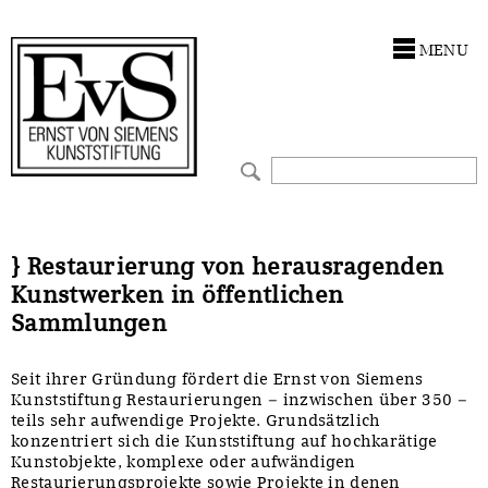
Antragstellung
Stiftung
MENU
Förderphilosophie
Ankauf
Gremien
Restaurierungen
Jahresberichte
Ausstellungen
Preis für Kunst & Handel
Bestandskataloge
} Restaurierung von herausragenden
Kunstwerken in öffentlichen
Presse und Neuigkeiten
Werkverzeichnisse
Sammlungen
Stellenangebote
UKRAINE-Förderlinie
Seit ihrer Gründung fördert die Ernst von Siemens
Kunststiftung Restaurierungen – inzwischen über 350 –
Zwischenfinanzierung
teils sehr aufwendige Projekte. Grundsätzlich
konzentriert sich die Kunststiftung auf hochkarätige
Kunstobjekte, komplexe oder aufwändigen
Restaurierungsprojekte sowie Projekte in denen