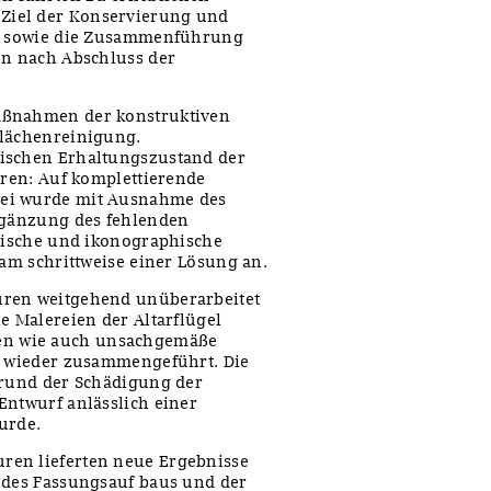
Ziel der Konservierung und
es sowie die Zusammenführung
on nach Abschluss der
aßnahmen der konstruktiven
flächenreinigung.
rischen Erhaltungszustand der
uren: Auf komplettierende
rei wurde mit Ausnahme des
Ergänzung des fehlenden
erische und ikonographische
eam schrittweise einer Lösung an.
uren weitgehend unüberarbeitet
e Malereien der Altarflügel
en wie auch unsachgemäße
le wieder zusammengeführt. Die
Grund der Schädigung der
Entwurf anlässlich einer
urde.
ren lieferten neue Ergebnisse
, des Fassungsauf baus und der