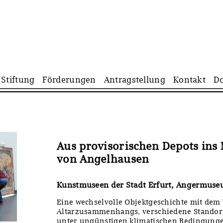
Navigation
Stiftung
Förderungen
Antragstellung
Kontakt
D
überspringen
Aus provisorischen Depots ins
von Angelhausen
Kunstmuseen der Stadt Erfurt, Angermus
Eine wechselvolle Objektgeschichte mit dem 
Altarzusammenhangs, verschiedene Standort
unter ungünstigen klimatischen Bedingunge