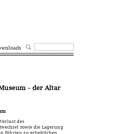
ownloads
 Museum - der Altar
eum
Verlust des
wechsel sowie die Lagerung
n führten zu erheblichen