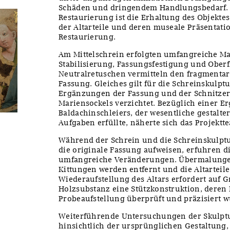
Schäden und dringendem Handlungsbedarf. 
Restaurierung ist die Erhaltung des Objekt
der Altarteile und deren museale Präsentati
Restaurierung.
Am Mittelschrein erfolgten umfangreiche M
Stabilisierung, Fassungsfestigung und Ober
Neutralretuschen vermitteln den fragmenta
Fassung. Gleiches gilt für die Schreinskulpt
Ergänzungen der Fassung und der Schnitze
Mariensockels verzichtet. Bezüglich einer 
Baldachinschleiers, der wesentliche gestalt
Aufgaben erfüllte, näherte sich das Projektt
Während der Schrein und die Schreinskulpt
die originale Fassung aufweisen, erfuhren di
umfangreiche Veränderungen. Übermalung
Kittungen werden entfernt und die Altartei
Wiederaufstellung des Altars erfordert auf 
Holzsubstanz eine Stützkonstruktion, deren 
Probeaufstellung überprüft und präzisiert w
Weiterführende Untersuchungen der Skulptu
hinsichtlich der ursprünglichen Gestaltung