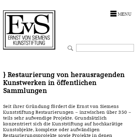
Antragstellung
Stiftung
MENU
Förderphilosophie
Ankauf
Gremien
Restaurierungen
Jahresberichte
Ausstellungen
Preis für Kunst & Handel
Bestandskataloge
} Restaurierung von herausragenden
Kunstwerken in öffentlichen
Presse und Neuigkeiten
Werkverzeichnisse
Sammlungen
Stellenangebote
UKRAINE-Förderlinie
Seit ihrer Gründung fördert die Ernst von Siemens
Kunststiftung Restaurierungen – inzwischen über 350 –
Zwischenfinanzierung
teils sehr aufwendige Projekte. Grundsätzlich
konzentriert sich die Kunststiftung auf hochkarätige
Kunstobjekte, komplexe oder aufwändigen
Restaurierungsprojekte sowie Projekte in denen